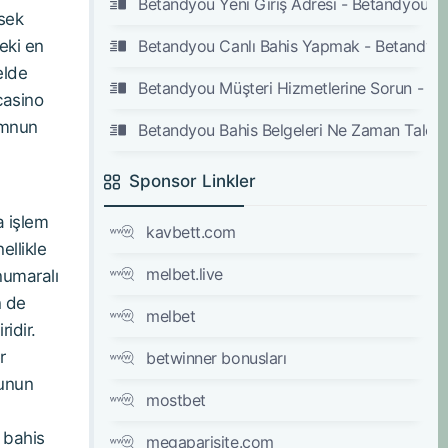
Betandyou Yeni Giriş Adresi - Betandyou Gi
sek
Betandyou Canlı Bahis Yapmak - Betandyou
eki en
elde
Betandyou Müşteri Hizmetlerine Sorun - Be
casino
memnun
Betandyou Bahis Belgeleri Ne Zaman Talep 
Sponsor Linkler
a işlem
kavbett.com
ellikle
melbet.live
 numaralı
n de
melbet
ridir.
r
betwinner bonusları
ğunun
mostbet
, bahis
megaparisite.com