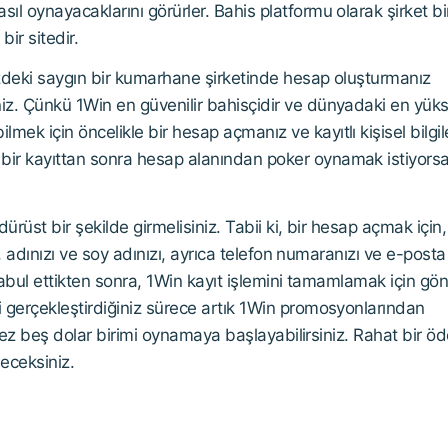
sıl oynayacaklarını görürler. Bahis platformu olarak şirket b
ir sitedir.
emizdeki saygın bir kumarhane şirketinde hesap oluşturmanız
niz. Çünkü 1Win en güvenilir bahisçidir ve dünyadaki en yük
ek için öncelikle bir hesap açmanız ve kayıtlı kişisel bilgile
 bir kayıttan sonra hesap alanından poker oynamak istiyors
dürüst bir şekilde girmelisiniz. Tabii ki, bir hesap açmak için,
er, adınızı ve soy adınızı, ayrıca telefon numaranızı ve e-posta
i kabul ettikten sonra, 1Win kayıt işlemini tamamlamak için gö
ri gerçekleştirdiğiniz sürece artık 1Win promosyonlarından
irilmez beş dolar birimi oynamaya başlayabilirsiniz. Rahat bir 
leceksiniz.