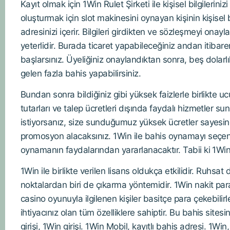
Kayıt olmak için 1Win Rulet Şirketi ile kişisel bilgileri
oluşturmak için slot makinesini oynayan kişinin kişisel bi
adresinizi içerir. Bilgileri girdikten ve sözleşmeyi o
yeterlidir. Burada ticaret yapabileceğiniz andan itib
başlarsınız. Üyeliğiniz onaylandıktan sonra, beş dolarl
gelen fazla bahis yapabilirsiniz.
Bundan sonra bildiğiniz gibi yüksek faizlerle birlikte 
tutarları ve talep ücretleri dışında faydalı hizmetler 
istiyorsanız, size sunduğumuz yüksek ücretler sayesin
promosyon alacaksınız. 1Win ile bahis oynamayı seçe
oynamanın faydalarından yararlanacaktır. Tabii ki 1W
1Win ile birlikte verilen lisans oldukça etkilidir. Ruhsa
noktalardan biri de çıkarma yöntemidir. 1Win nakit para
casino oyunuyla ilgilenen kişiler basitçe para çekebilirle
ihtiyacınız olan tüm özelliklere sahiptir. Bu bahis sites
girişi, 1Win girişi. 1Win Mobil, kayıtlı bahis adresi. 1Wi