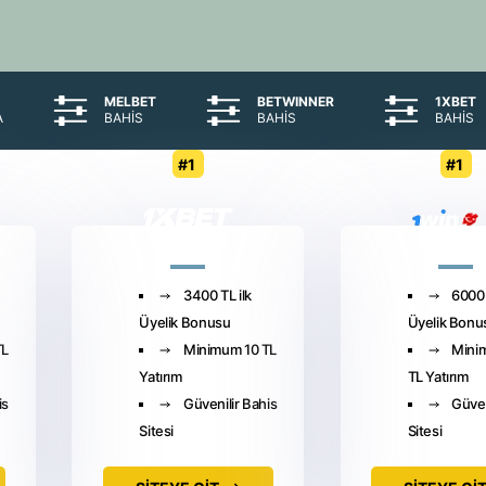
MELBET
BETWINNER
1XBET
A
BAHİS
BAHİS
BAHİS
3400 TL ilk
6000 
Üyelik Bonusu
Üyelik Bonu
TL
Minimum 10 TL
Mini
Yatırım
TL Yatırım
is
Güvenilir Bahis
Güven
Sitesi
Sitesi