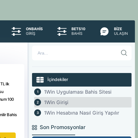
ONBAHİS
BETS10
BİZE
GİRİŞ
BAHİS
ULAŞIN
İçindekiler
TL ilk
1Win Uygulaması Bahis Sitesi
su
mum 100
1Win Girişi
1Win Hesabına Nasıl Giriş Yapılır
ilir Bahis
Son Promosyonlar