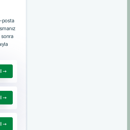
 e-posta
basmanız
n sonra
ıyla
l
l
l