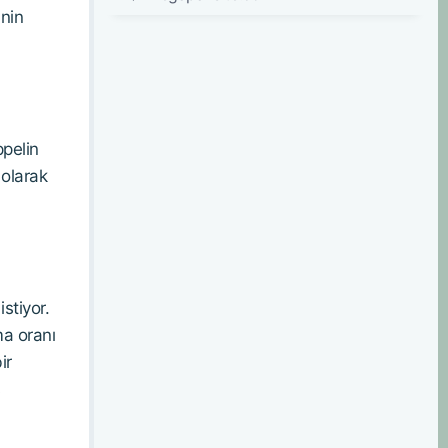
inin
ppelin
 olarak
stiyor.
ma oranı
ir
ş