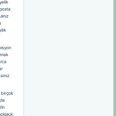
yelik
-posta
manız
a
ılık
misyon
namak
arca
ar
sınız.
 birçok
şte
Win
lackjack