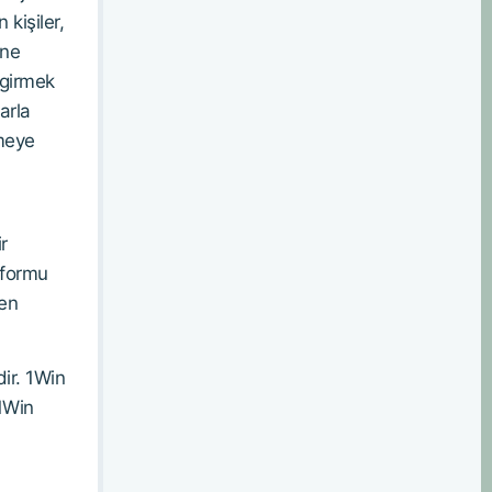
 kişiler,
ine
 girmek
arla
çmeye
r
tformu
den
dir. 1Win
 1Win