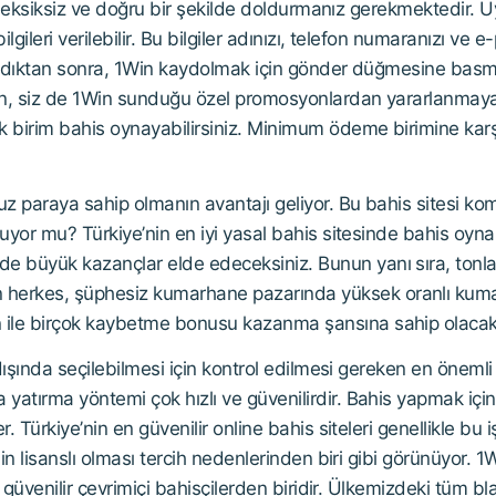
nizi eksiksiz ve doğru bir şekilde doldurmanız gerekmektedir. Ü
lgileri verilebilir. Bu bilgiler adınızı, telefon numaranızı ve e
nayladıktan sonra, 1Win kaydolmak için gönder düğmesine bas
aren, siz de 1Win sunduğu özel promosyonlardan yararlanmay
ık birim bahis oynayabilirsiniz. Minimum ödeme birimine karş
ucuz paraya sahip olmanın avantajı geliyor. Bu bahis sitesi ko
sunuyor mu? Türkiye’nin en iyi yasal bahis sitesinde bahis oy
de büyük kazançlar elde edeceksiniz. Bunun yanı sıra, tonl
n herkes, şüphesiz kumarhane pazarında yüksek oranlı kum
in ile birçok kaybetme bonusu kazanma şansına sahip olacak
t dışında seçilebilmesi için kontrol edilmesi gereken en önemli
 yatırma yöntemi çok hızlı ve güvenilirdir. Bahis yapmak için
r. Türkiye’nin en güvenilir online bahis siteleri genellikle bu i
inin lisanslı olması tercih nedenlerinden biri gibi görünüyor. 1
n, güvenilir çevrimiçi bahisçilerden biridir. Ülkemizdeki tüm b