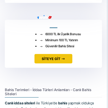
6000 TL ilk Üyelik Bonusu
Minimum 100 TL Yatırım
Güvenilir Bahis Sitesi
SİTEYE GİT
Bahis Terimleri - İddaa Türleri Anlamları - Canlı Bahis
Siteleri
Canlı iddaa siteleri
ile Türkiye’de
bahis
yapmak oldukça