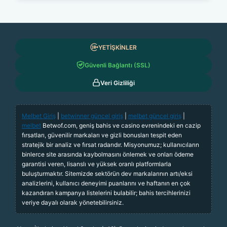
YETİŞKİNLER
Güvenli Bağlantı (SSL)
Veri Gizliliği
Melbet Giriş
|
betwinner güncel giriş
|
melbet güncel giriş
|
melbet
Betwof.com, geniş bahis ve casino evrenindeki en cazip
fırsatları, güvenilir markaları ve gizli bonusları tespit eden
stratejik bir analiz ve fırsat radarıdır. Misyonumuz; kullanıcıların
binlerce site arasında kaybolmasını önlemek ve onları ödeme
garantisi veren, lisanslı ve yüksek oranlı platformlarla
buluşturmaktır. Sitemizde sektörün dev markalarının artı/eksi
analizlerini, kullanıcı deneyimi puanlarını ve haftanın en çok
kazandıran kampanya listelerini bulabilir; bahis tercihlerinizi
veriye dayalı olarak yönetebilirsiniz.