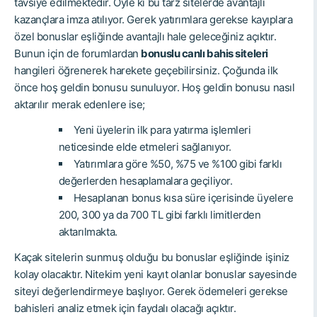
tavsiye edilmektedir. Öyle ki bu tarz sitelerde avantajlı
kazançlara imza atılıyor. Gerek yatırımlara gerekse kayıplara
özel bonuslar eşliğinde avantajlı hale geleceğiniz açıktır.
Bunun için de forumlardan
bonuslu canlı bahis siteleri
hangileri öğrenerek harekete geçebilirsiniz. Çoğunda ilk
önce hoş geldin bonusu sunuluyor. Hoş geldin bonusu nasıl
aktarılır merak edenlere ise;
Yeni üyelerin ilk para yatırma işlemleri
neticesinde elde etmeleri sağlanıyor.
Yatırımlara göre %50, %75 ve %100 gibi farklı
değerlerden hesaplamalara geçiliyor.
Hesaplanan bonus kısa süre içerisinde üyelere
200, 300 ya da 700 TL gibi farklı limitlerden
aktarılmakta.
Kaçak sitelerin sunmuş olduğu bu bonuslar eşliğinde işiniz
kolay olacaktır. Nitekim yeni kayıt olanlar bonuslar sayesinde
siteyi değerlendirmeye başlıyor. Gerek ödemeleri gerekse
bahisleri analiz etmek için faydalı olacağı açıktır.