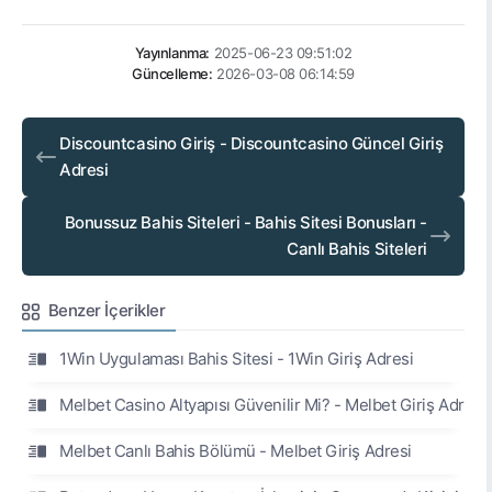
Yayınlanma:
2025-06-23 09:51:02
Güncelleme:
2026-03-08 06:14:59
Discountcasino Giriş - Discountcasino Güncel Giriş
Adresi
Bonussuz Bahis Siteleri - Bahis Sitesi Bonusları -
Canlı Bahis Siteleri
Benzer İçerikler
1Win Uygulaması Bahis Sitesi - 1Win Giriş Adresi
Melbet Casino Altyapısı Güvenilir Mi? - Melbet Giriş Adresi
Melbet Canlı Bahis Bölümü - Melbet Giriş Adresi