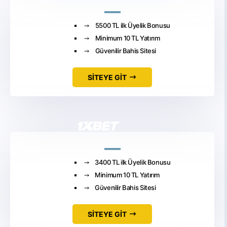
5500 TL ilk Üyelik Bonusu
Minimum 10 TL Yatırım
Güvenilir Bahis Sitesi
SİTEYE GİT
3400 TL ilk Üyelik Bonusu
Minimum 10 TL Yatırım
Güvenilir Bahis Sitesi
SİTEYE GİT