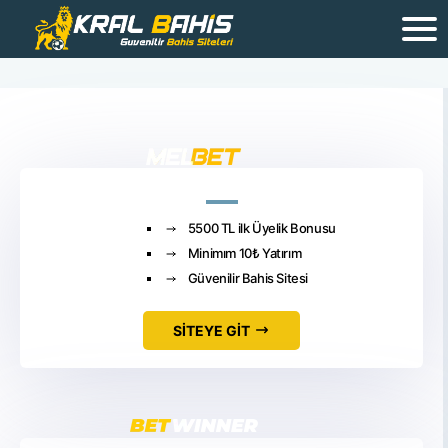
5500 TL ilk Üyelik Bonusu
Minimım 10₺ Yatırım
Güvenilir Bahis Sitesi
SİTEYE GİT