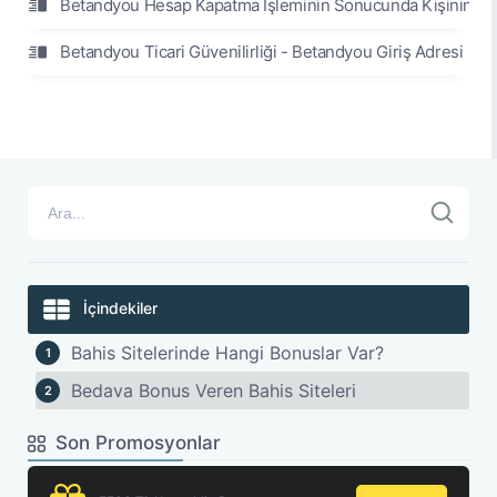
Betandyou Hesap Kapatma İşleminin Sonucunda Kişinin Kaçır
Betandyou Ticari Güvenilirliği - Betandyou Giriş Adresi
İçindekiler
Bahis Sitelerinde Hangi Bonuslar Var?
Bedava Bonus Veren Bahis Siteleri
Son Promosyonlar