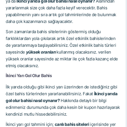
ya da
İkinci yarıda gol olur bahisi nasıl oynanır?
Alanından
yararlanmak size çok daha fazla keyif verecektir. Bahis
yapabilmenin yanı sıra artık gol tahminlerinde de bulunmak
daha çok kazanmanızı sağlayacaktır.
Son zamanlarda bahis sitelerinin göstermiş olduğu
farklılıklardan yola çıkılarak artık özel etkinlik bahislerinden
de yararlanmaya başlayabilirsiniz. Özel etkinlik bahis türleri
sayesinde
yüksek oranları
kullanmış olacaksınız. verilen
yüksek oranlar sayesinde az miktar ile çok fazla kazanç elde
etmiş olacaksınız.
İkinci Yarı Gol Olur Bahis
İlk yarıda olduğu gibi ikinci yarı üzerinden de istediğiniz gibi
özel bahis türlerinden yararlanabilirsiniz. Fakat
İkinci yarıda
gol olur bahisi nasıl oynanır?
Hakkında detaylı bir bilgi
edinmeniz durumunda çok daha kesin bir kupon hazırlayarak
kendinizi mutlu hissedebilirsiniz.
İkinci yarı gol tahmini için;
canlı bahis siteleri
içerisinde yer