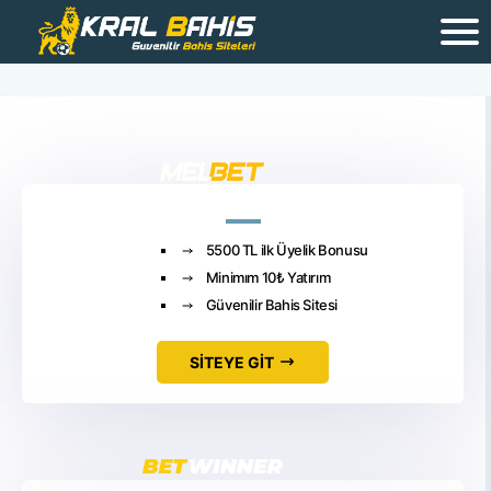
5500 TL ilk Üyelik Bonusu
Minimım 10₺ Yatırım
Güvenilir Bahis Sitesi
SİTEYE GİT