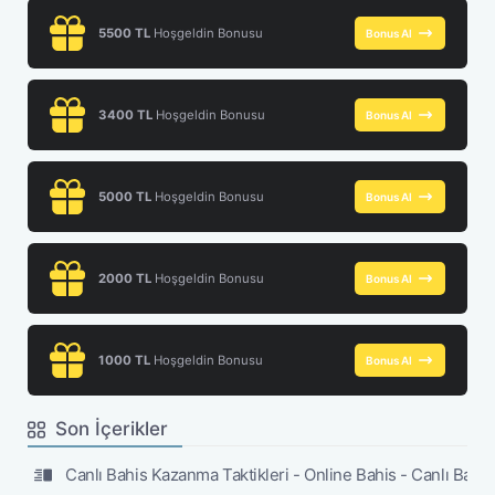
5500 TL
Hoşgeldin Bonusu
Bonus Al
3400 TL
Hoşgeldin Bonusu
Bonus Al
5000 TL
Hoşgeldin Bonusu
Bonus Al
2000 TL
Hoşgeldin Bonusu
Bonus Al
1000 TL
Hoşgeldin Bonusu
Bonus Al
Son İçerikler
Canlı Bahis Kazanma Taktikleri - Online Bahis - Canlı Bahis 