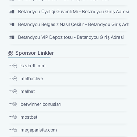
Betandyou Üyeliği Güvenli Mi - Betandyou Giriş Adresi
Betandyou Belgesiz Nasıl Çekilir - Betandyou Giriş Adresi
Betandyou VIP Depozitosu - Betandyou Giriş Adresi
Sponsor Linkler
kavbett.com
melbet.live
melbet
betwinner bonusları
mostbet
megaparisite.com