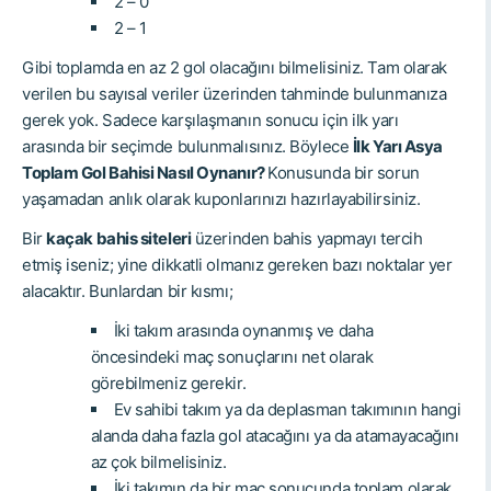
2 – 0
2 – 1
Gibi toplamda en az 2 gol olacağını bilmelisiniz. Tam olarak
verilen bu sayısal veriler üzerinden tahminde bulunmanıza
gerek yok. Sadece karşılaşmanın sonucu için ilk yarı
arasında bir seçimde bulunmalısınız. Böylece
İlk Yarı Asya
Toplam Gol Bahisi Nasıl Oynanır?
Konusunda bir sorun
yaşamadan anlık olarak kuponlarınızı hazırlayabilirsiniz.
Bir
kaçak bahis siteleri
üzerinden bahis yapmayı tercih
etmiş iseniz; yine dikkatli olmanız gereken bazı noktalar yer
alacaktır. Bunlardan bir kısmı;
İki takım arasında oynanmış ve daha
öncesindeki maç sonuçlarını net olarak
görebilmeniz gerekir.
Ev sahibi takım ya da deplasman takımının hangi
alanda daha fazla gol atacağını ya da atamayacağını
az çok bilmelisiniz.
İki takımın da bir maç sonucunda toplam olarak