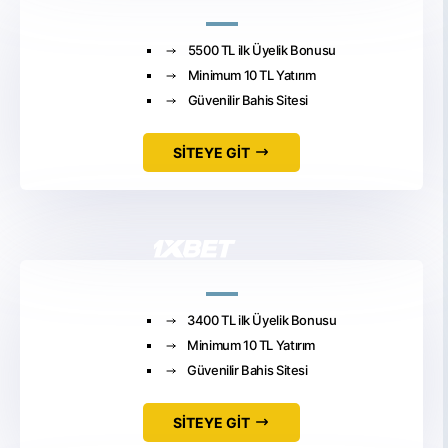
5500 TL ilk Üyelik Bonusu
Minimum 10 TL Yatırım
Güvenilir Bahis Sitesi
SİTEYE GİT
3400 TL ilk Üyelik Bonusu
Minimum 10 TL Yatırım
Güvenilir Bahis Sitesi
SİTEYE GİT