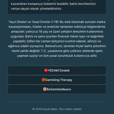
kazandıran kampanya listelerini bulabilir; bahis tercihlerinizi
veriye dayalı olarak yönetebilirsiniz.
Yayın İlkeleri ve Yasal Sınırlar (+18): Bu web sitesinde sunulan marka
karşılaştırmaları, listeler ve analizler tamamen editöryal bilgilendirme
amaçlıdır; yalnızca 18 yaş ve üzeri yetişkin bireylerin kullanımına
uygundur. Bahis ve şans oyunları finansal riskler taşır ve bağımlılık
yapabilir; lütfen her zaman bütçenizi kontrol ederek, bilinçli ve
eğlence odaklı oynayınız. Betwof.com, tanıtılan hiçbir bahis şirketinin
resmi sahibi değildir. T.C. yasalarına göre yetkisiz sitelerde işlem
yapmak suçtur ve tüm yasal sorumluluk kullanıcıya aittir.
YEDAM Destek
Gambling Therapy
BeGambleAware
© 2026 Kaçak iddaa. Tüm hakları saklıdır.