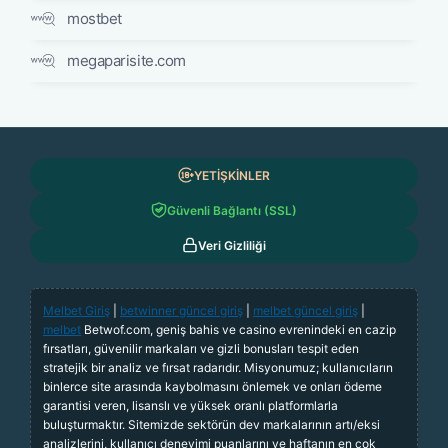
mostbet
megaparisite.com
YETİŞKİNLER
Güvenli Bağlantı (SSL)
Veri Gizliliği
Melbet Giriş
|
betwinner güncel giriş
|
melbet güncel giriş
|
melbet
Betwof.com, geniş bahis ve casino evrenindeki en cazip
fırsatları, güvenilir markaları ve gizli bonusları tespit eden
stratejik bir analiz ve fırsat radarıdır. Misyonumuz; kullanıcıların
binlerce site arasında kaybolmasını önlemek ve onları ödeme
garantisi veren, lisanslı ve yüksek oranlı platformlarla
buluşturmaktır. Sitemizde sektörün dev markalarının artı/eksi
analizlerini, kullanıcı deneyimi puanlarını ve haftanın en çok