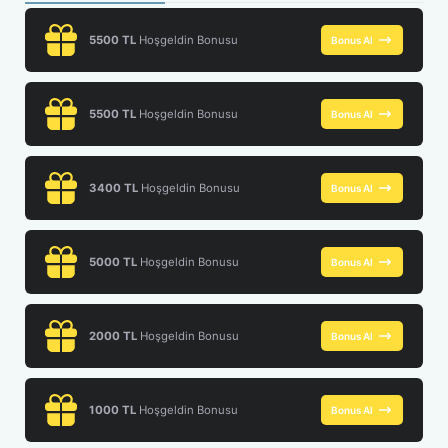
5500 TL
Hoşgeldin Bonusu
Bonus Al
5500 TL
Hoşgeldin Bonusu
Bonus Al
3400 TL
Hoşgeldin Bonusu
Bonus Al
5000 TL
Hoşgeldin Bonusu
Bonus Al
2000 TL
Hoşgeldin Bonusu
Bonus Al
1000 TL
Hoşgeldin Bonusu
Bonus Al