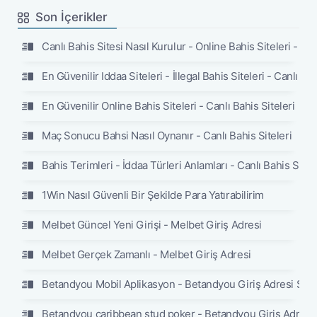
Son İçerikler
Canlı Bahis Sitesi Nasıl Kurulur - Online Bahis Siteleri - Can
En Güvenilir Iddaa Siteleri - İllegal Bahis Siteleri - Canlı Bah
En Güvenilir Online Bahis Siteleri - Canlı Bahis Siteleri
Maç Sonucu Bahsi Nasıl Oynanır - Canlı Bahis Siteleri
Bahis Terimleri - İddaa Türleri Anlamları - Canlı Bahis Sitele
1Win Nasıl Güvenli Bir Şekilde Para Yatırabilirim
Melbet Güncel Yeni Girişi - Melbet Giriş Adresi
Melbet Gerçek Zamanlı - Melbet Giriş Adresi
Betandyou Mobil Aplikasyon - Betandyou Giriş Adresi Slot
Betandyou caribbean stud poker - Betandyou Giriş Adres