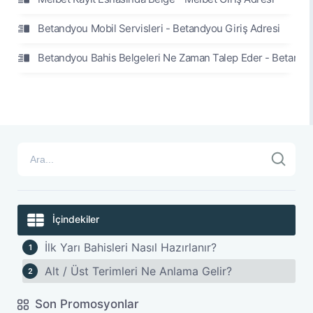
Betandyou Mobil Servisleri - Betandyou Giriş Adresi
Betandyou Bahis Belgeleri Ne Zaman Talep Eder - Betandyo
İçindekiler
İlk Yarı Bahisleri Nasıl Hazırlanır?
Alt / Üst Terimleri Ne Anlama Gelir?
Son Promosyonlar