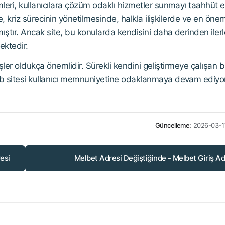
leri, kullanıcılara çözüm odaklı hizmetler sunmayı taahhüt e
e, kriz sürecinin yönetilmesinde, halkla ilişkilerde ve en önem
ıştır. Ancak site, bu konularda kendisini daha derinden iler
ektedir.
üşler oldukça önemlidir. Sürekli kendini geliştirmeye çalışan b
eb sitesi kullanıcı memnuniyetine odaklanmaya devam ediyo
Güncelleme:
2026-03-1
esi
Melbet Adresi Değiştiğinde - Melbet Giriş Ad