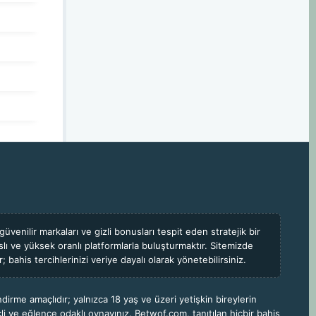
venilir markaları ve gizli bonusları tespit eden stratejik bir
slı ve yüksek oranlı platformlarla buluşturmaktır. Sitemizde
 bahis tercihlerinizi veriye dayalı olarak yönetebilirsiniz.
ndirme amaçlıdır; yalnızca 18 yaş ve üzeri yetişkin bireylerin
çli ve eğlence odaklı oynayınız. Betwof.com, tanıtılan hiçbir bahis