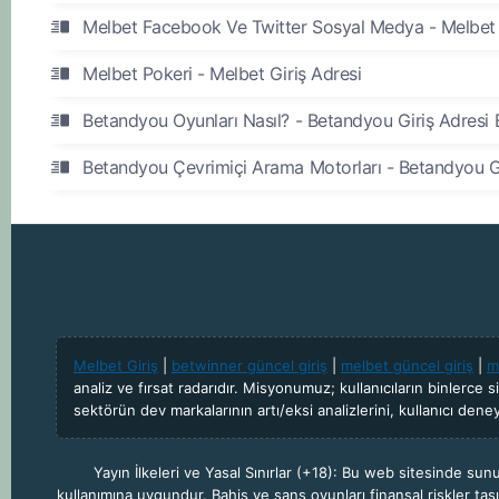
Melbet Facebook Ve Twitter Sosyal Medya - Melbet 
Melbet Pokeri - Melbet Giriş Adresi
Betandyou Oyunları Nasıl? - Betandyou Giriş Adresi
Betandyou Çevrimiçi Arama Motorları - Betandyou Gi
Melbet Giriş
|
betwinner güncel giriş
|
melbet güncel giriş
|
m
analiz ve fırsat radarıdır. Misyonumuz; kullanıcıların binlerce
sektörün dev markalarının artı/eksi analizlerini, kullanıcı deney
Yayın İlkeleri ve Yasal Sınırlar (+18): Bu web sitesinde sunu
kullanımına uygundur. Bahis ve şans oyunları finansal riskler taşı