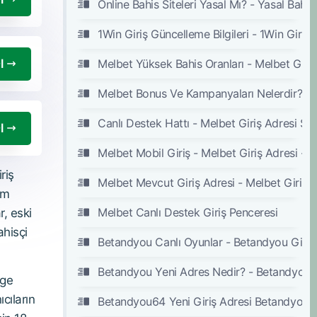
Online Bahis Siteleri Yasal Mı? - Yasal Bahis S
1Win Giriş Güncelleme Bilgileri - 1Win Giriş 
l
Melbet Yüksek Bahis Oranları - Melbet Giriş
Melbet Bonus Ve Kampanyaları Nelerdir? Mel
Canlı Destek Hattı - Melbet Giriş Adresi Slo
l
Melbet Mobil Giriş - Melbet Giriş Adresi - 
riş
Melbet Mevcut Giriş Adresi - Melbet Giriş A
um
Melbet Canlı Destek Giriş Penceresi
r, eski
ahisçi
Betandyou Canlı Oyunlar - Betandyou Giriş
Betandyou Yeni Adres Nedir? - Betandyou Gi
lge
cıların
Betandyou64 Yeni Giriş Adresi Betandyou 6