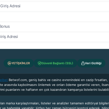
Giriş Adresi
 Bonus
riş Adresi
YETİŞKİNLER
Güvenli Bağlantı (SSL)
Veri Gizliliği
elbet
Betwof.com, geniş bahis ve casino evrenindeki en cazip fırsatları, gü
 site arasında kaybolmasını önlemek ve onları ödeme garantisi veren, lisan
imi puanlarını ve haftanın en çok kazandıran kampanya listelerini bulabilir;
lan marka karşılaştırmaları, listeler ve analizler tamamen editöryal bilgile
r ve bağımlılık yapabilir; lütfen her zaman bütçenizi kontrol ederek, bilin