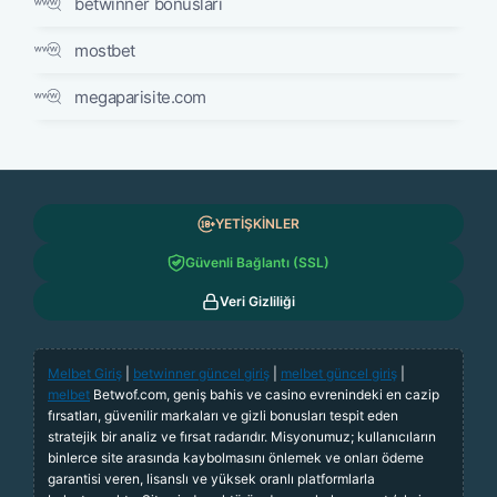
betwinner bonusları
mostbet
megaparisite.com
YETİŞKİNLER
Güvenli Bağlantı (SSL)
Veri Gizliliği
Melbet Giriş
|
betwinner güncel giriş
|
melbet güncel giriş
|
melbet
Betwof.com, geniş bahis ve casino evrenindeki en cazip
fırsatları, güvenilir markaları ve gizli bonusları tespit eden
stratejik bir analiz ve fırsat radarıdır. Misyonumuz; kullanıcıların
binlerce site arasında kaybolmasını önlemek ve onları ödeme
garantisi veren, lisanslı ve yüksek oranlı platformlarla