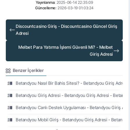
Yayınlanma:
2025-06-14 22:35:09
Güncelleme:
2026-03-19 01:03:24
Discountcasino Giriş - Discountcasino Güncel Giriş
Adresi
Melbet Para Yatırma İşlemi Güvenli Mi? - Melbet
Giriş Adresi
Benzer İçerikler
Betandyou Nasıl Bir Bahis Sitesi? - Betandyou Giriş Adresi 
Betandyou Giriş Adresi - Betandyou Giriş Adresi - Betandyo
Betandyou Canlı Destek Uygulaması - Betandyou Giriş Adr
Betandyou Mobil Giriş - Betandyou Giriş Adresi - Betandyou