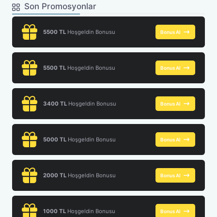
Son Promosyonlar
5500 TL
Hoşgeldin Bonusu
Bonus Al
5500 TL
Hoşgeldin Bonusu
Bonus Al
3400 TL
Hoşgeldin Bonusu
Bonus Al
5000 TL
Hoşgeldin Bonusu
Bonus Al
2000 TL
Hoşgeldin Bonusu
Bonus Al
1000 TL
Hoşgeldin Bonusu
Bonus Al