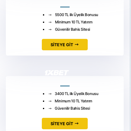
5500 TL ilk Üyelik Bonusu
Minimum 10 TL Yatırım
Güvenilir Bahis Sitesi
SİTEYE GİT
3400 TL ilk Üyelik Bonusu
Minimum 10 TL Yatırım
Güvenilir Bahis Sitesi
SİTEYE GİT