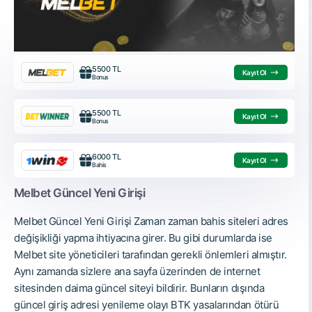
5500 TL
Kayıt Ol
Bonus
5500 TL
Kayıt Ol
Bonus
6000 TL
Kayıt Ol
Bahis
Melbet Güncel Yeni Girişi
Melbet Güncel Yeni Girişi Zaman zaman bahis siteleri adres
değişikliği yapma ihtiyacına girer. Bu gibi durumlarda ise
Melbet site yöneticileri tarafından gerekli önlemleri almıştır.
Aynı zamanda sizlere ana sayfa üzerinden de internet
sitesinden daima güncel siteyi bildirir. Bunların dışında
güncel giriş adresi yenileme olayı BTK yasalarından ötürü