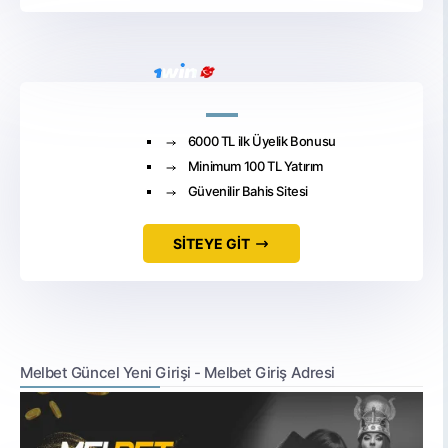
6000 TL ilk Üyelik Bonusu
Minimum 100 TL Yatırım
Güvenilir Bahis Sitesi
SİTEYE GİT
Melbet Güncel Yeni Girişi - Melbet Giriş Adresi