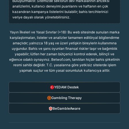
buluşturmaktır. Sitemizde sektörün dev markalarının artı/eksi
analizlerini, kullanıcı deneyimi puanlarını ve haftanın en çok
kazandıran kampanya listelerini bulabilir; bahis tercihlerinizi
veriye dayalı olarak yönetebilirsiniz.
Yayın İlkeleri ve Yasal Sınırlar (+18): Bu web sitesinde sunulan marka
karşılaştırmaları, listeler ve analizler tamamen editöryal bilgilendirme
amaçlıdır; yalnızca 18 yaş ve üzeri yetişkin bireylerin kullanımına
uygundur. Bahis ve şans oyunları finansal riskler taşır ve bağımlılık
yapabilir; lütfen her zaman bütçenizi kontrol ederek, bilinçli ve
eğlence odaklı oynayınız. Betwof.com, tanıtılan hiçbir bahis şirketinin
resmi sahibi değildir. T.C. yasalarına göre yetkisiz sitelerde işlem
yapmak suçtur ve tüm yasal sorumluluk kullanıcıya aittir.
YEDAM Destek
Gambling Therapy
BeGambleAware