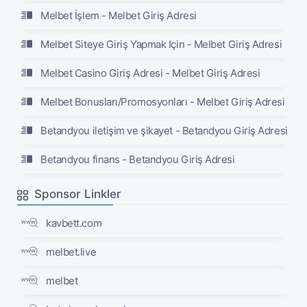
Melbet İşlem - Melbet Giriş Adresi
Melbet Siteye Giriş Yapmak Için - Melbet Giriş Adresi
Melbet Casino Giriş Adresi - Melbet Giriş Adresi
Melbet Bonusları/Promosyonları - Melbet Giriş Adresi
Betandyou iletişim ve şikayet - Betandyou Giriş Adresi - 
Betandyou finans - Betandyou Giriş Adresi
Sponsor Linkler
kavbett.com
melbet.live
melbet