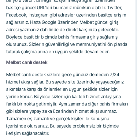
bir yolu vardır. Örneğin sosyal medya ağları üzerinden
basitçe güncel URL’leri bulmanız mümkün olabilir. Twitter,
Facebook, Instagram gibi adresler üzerinden basitçe erişim
sağlarsınız. Hatta Google üzerinden Melbet güncel giriş
adresi yazmanız dahilinde de direkt karşınıza gelecektir.
Böylece basit bir biçimde bahis firmasına giriş sağlamış
olursunuz. Sizlerin güvenilirliği ve memnuniyetini ön planda
tutarak çalışmalarına en uygun şekilde devam eder.
Melbet canlı destek
Melbet canlı destek sizlere gece gündüz demeden 7/24
hizmet akışı sağlar. Bu sayede site üzerinde yaşayacağınız
sıkıntılara karşı da önlemler en uygun şekilde sizler için
yerine konur. Böylece sizler için kaliteli hizmet anlayışına
farklı bir nokta getirmiştir. Aynı zamanda diğer bahis firmaları
gibi sizlere yapay zeka üzerinden hizmet akışı sunmaz.
Tamamen eş zamanlı ve gerçek kişiler ile konuşma
içerisinde olursunuz. Bu sayede problemsiz bir biçimde
iletişim sağlanacaktır.