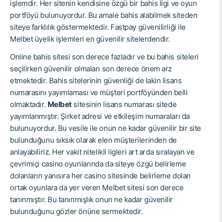
işlemdir. Her sitenin kendisine özgü bir bahis ligi ve oyun
portföyü bulunuyordur. Bu amale bahis alabilmek siteden
siteye farklılık göstermektedir. Fastpay güvenilirliği ile
Melbet üyelik işlemleri en güvenilir sitelerdendir.
Online bahis sitesi son derece fazladır ve bu bahis siteleri
seçilirken güvenilir olmaları son derece önem arz
etmektedir. Bahis sitelerinin güvenliği de lakin lisans
numarasını yayımlaması ve müşteri portföyünden belli
olmaktadır.
Melbet
sitesinin lisans numarası sitede
yayımlanmıştır. Şirket adresi ve etkileşim numaraları da
bulunuyordur. Bu vesile ile onun ne kadar güvenilir bir site
bulunduğunu sıksık olarak elen müşterilerinden de
anlayabiliriz. Her vakit nitelikli ligleri art arda sıralayan ve
çevrimiçi casino oyunlarında da siteye özgü belirleme
dolanların yanısıra her casino sitesinde belirleme dolan
ortak oyunlara da yer veren Melbet sitesi son derece
tanınmıştır. Bu tanınmışlık onun ne kadar güvenilir
bulunduğunu gözler önüne sermektedir.