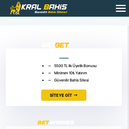
5500 TL ilk Üyelik Bonusu
Minimım 10₺ Yatırım
Güvenilir Bahis Sitesi
SİTEYE GİT