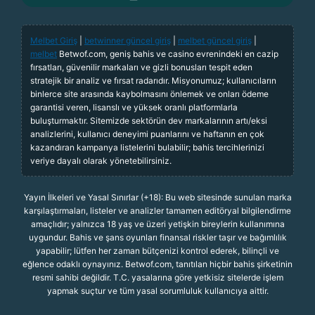
Melbet Giriş
|
betwinner güncel giriş
|
melbet güncel giriş
|
melbet
Betwof.com, geniş bahis ve casino evrenindeki en cazip
fırsatları, güvenilir markaları ve gizli bonusları tespit eden
stratejik bir analiz ve fırsat radarıdır. Misyonumuz; kullanıcıların
binlerce site arasında kaybolmasını önlemek ve onları ödeme
garantisi veren, lisanslı ve yüksek oranlı platformlarla
buluşturmaktır. Sitemizde sektörün dev markalarının artı/eksi
analizlerini, kullanıcı deneyimi puanlarını ve haftanın en çok
kazandıran kampanya listelerini bulabilir; bahis tercihlerinizi
veriye dayalı olarak yönetebilirsiniz.
Yayın İlkeleri ve Yasal Sınırlar (+18): Bu web sitesinde sunulan marka
karşılaştırmaları, listeler ve analizler tamamen editöryal bilgilendirme
amaçlıdır; yalnızca 18 yaş ve üzeri yetişkin bireylerin kullanımına
uygundur. Bahis ve şans oyunları finansal riskler taşır ve bağımlılık
yapabilir; lütfen her zaman bütçenizi kontrol ederek, bilinçli ve
eğlence odaklı oynayınız. Betwof.com, tanıtılan hiçbir bahis şirketinin
resmi sahibi değildir. T.C. yasalarına göre yetkisiz sitelerde işlem
yapmak suçtur ve tüm yasal sorumluluk kullanıcıya aittir.