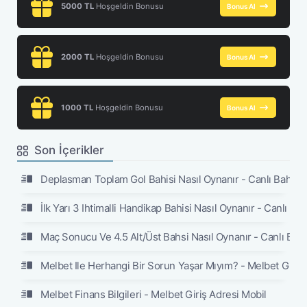
5000 TL
Hoşgeldin Bonusu
Bonus Al
2000 TL
Hoşgeldin Bonusu
Bonus Al
1000 TL
Hoşgeldin Bonusu
Bonus Al
Son İçerikler
Deplasman Toplam Gol Bahisi Nasıl Oynanır - Canlı Bahis Si
İlk Yarı 3 Ihtimalli Handikap Bahisi Nasıl Oynanır - Canlı Bah
Maç Sonucu Ve 4.5 Alt/Üst Bahsi Nasıl Oynanır - Canlı Bahis
Melbet Ile Herhangi Bir Sorun Yaşar Mıyım? - Melbet Giriş
Melbet Finans Bilgileri - Melbet Giriş Adresi Mobil