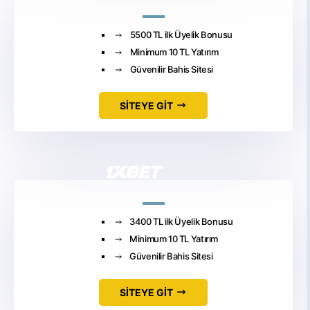
5500 TL ilk Üyelik Bonusu
Minimum 10 TL Yatırım
Güvenilir Bahis Sitesi
SİTEYE GİT
3400 TL ilk Üyelik Bonusu
Minimum 10 TL Yatırım
Güvenilir Bahis Sitesi
SİTEYE GİT