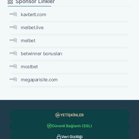
Sponsor Linkler
kavbett.com
melbet.live
melbet
betwinner bonusları
mostbet
megaparisite.com
YETİŞKİNLER
Güvenli Bağlantı (SSL)
Veri Gizliliği