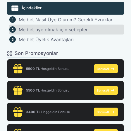
İçindekiler
Melbet Nasıl Üye Olurum? Gerekli Evraklar
Melbet üye olmak için sebepler
Melbet Üyelik Avantajları
Son Promosyonlar
5500 TL
Hoşgeldin Bonusu
Bonus Al
5500 TL
Hoşgeldin Bonusu
Bonus Al
3400 TL
Hoşgeldin Bonusu
Bonus Al