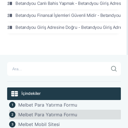
Betandyou Canlı Bahis Yapmak - Betandyou Giriş Adresi -
Betandyou Finansal İşlemleri Güvenli Midir - Betandyou Gir
Betandyou Giriş Adresine Doğru - Betandyou Giriş Adresi
İçindekiler
Melbet Para Yatırma Formu
Melbet Para Yatırma Formu
Melbet Mobil Sitesi