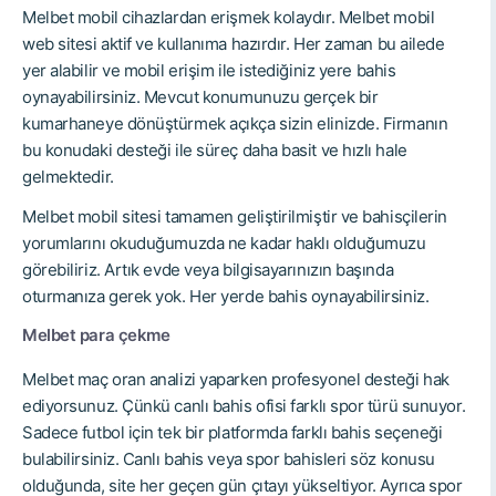
Melbet mobil cihazlardan erişmek kolaydır. Melbet mobil
web sitesi aktif ve kullanıma hazırdır. Her zaman bu ailede
yer alabilir ve mobil erişim ile istediğiniz yere bahis
oynayabilirsiniz. Mevcut konumunuzu gerçek bir
kumarhaneye dönüştürmek açıkça sizin elinizde. Firmanın
bu konudaki desteği ile süreç daha basit ve hızlı hale
gelmektedir.
Melbet mobil sitesi tamamen geliştirilmiştir ve bahisçilerin
yorumlarını okuduğumuzda ne kadar haklı olduğumuzu
görebiliriz. Artık evde veya bilgisayarınızın başında
oturmanıza gerek yok. Her yerde bahis oynayabilirsiniz.
Melbet para çekme
Melbet maç oran analizi yaparken profesyonel desteği hak
ediyorsunuz. Çünkü canlı bahis ofisi farklı spor türü sunuyor.
Sadece futbol için tek bir platformda farklı bahis seçeneği
bulabilirsiniz. Canlı bahis veya spor bahisleri söz konusu
olduğunda, site her geçen gün çıtayı yükseltiyor. Ayrıca spor