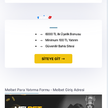
6000 TL ilk Üyelik Bonusu
Minimum 100 TL Yatırım
Güvenilir Bahis Sitesi
SİTEYE GİT
Melbet Para Yatırma Formu - Melbet Giriş Adresi