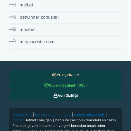
melbet
betwinner bonusları
mostbet
megaparisite.com
YETİŞKİNLER
Güvenli Bağlantı (SSL)
Veri Gizliliği
Melbet Giriş
|
betwinner güncel giriş
|
melbet güncel giriş
|
melbet
Betwof.com, geniş bahis ve casino evrenindeki en cazip
fırsatları, güvenilir markaları ve gizli bonusları tespit eden