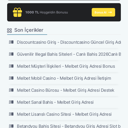
1000 TL
Hoşgeldin Bonusu
Bonus Al
Son İçerikler
Discountcasino Giriş - Discountcasino Güncel Giriş Adresi
Güvenilir Illegal Bahis Siteleri - Canlı Bahis 2026Canlı Bahis
Melbet Müşteri İlişkileri - Melbet Giriş Adresi Bonus
Melbet Mobil Casino - Melbet Giriş Adresi İletişim
Melbet Casino Bürosu - Melbet Giriş Adresi Destek
Melbet Sanal Bahis - Melbet Giriş Adresi
Melbet Lisanslı Casino Sitesi - Melbet Giriş Adresi
Betandyou Bahis Sitesi - Betandyou Giriş Adresi Slot bon