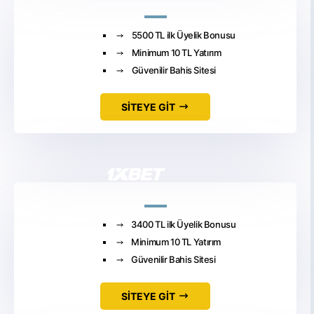
5500 TL ilk Üyelik Bonusu
Minimum 10 TL Yatırım
Güvenilir Bahis Sitesi
SİTEYE GİT
3400 TL ilk Üyelik Bonusu
Minimum 10 TL Yatırım
Güvenilir Bahis Sitesi
SİTEYE GİT