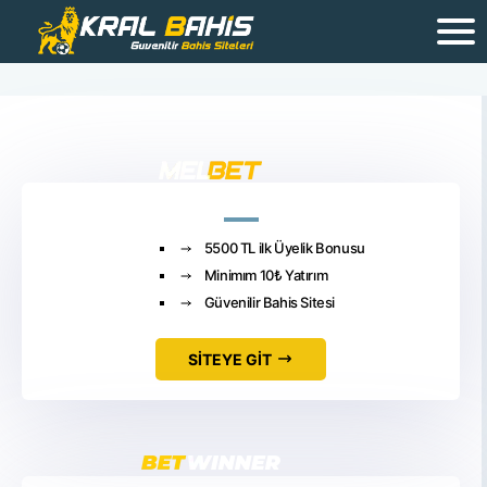
5500 TL ilk Üyelik Bonusu
Minimım 10₺ Yatırım
Güvenilir Bahis Sitesi
SİTEYE GİT