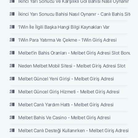
İkinci Yarı Sonucu Ve Karşılıklı Gol Bahisi Nasıl Oynanır - Ca
İkinci Yarı Sonucu Bahisi Nasıl Oynanır - Canlı Bahis Siteler
1Win İle İlgili Başka Hangi Bilgi Kaynakları Var
1Win Para Yatırma Ve Çekme - 1Win Giriş Adresi
Melbet’in Bahis Oranları - Melbet Giriş Adresi Slot Bonus
Neden Melbet Mobil Sitesi - Melbet Giriş Adresi Slot
Melbet Güncel Yeni Girişi - Melbet Giriş Adresi
Melbet Güncel Giriş Hizmeti - Melbet Giriş Adresi
Melbet Canlı Yardım Hattı - Melbet Giriş Adresi
Melbet Bahis Ve Casino - Melbet Giriş Adresi
Melbet Canlı Desteği Kullanırken - Melbet Giriş Adresi