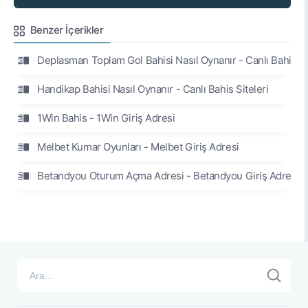
Benzer İçerikler
Deplasman Toplam Gol Bahisi Nasıl Oynanır - Canlı Bahis Si
Handikap Bahisi Nasıl Oynanır - Canlı Bahis Siteleri
1Win Bahis - 1Win Giriş Adresi
Melbet Kumar Oyunları - Melbet Giriş Adresi
Betandyou Oturum Açma Adresi - Betandyou Giriş Adresi