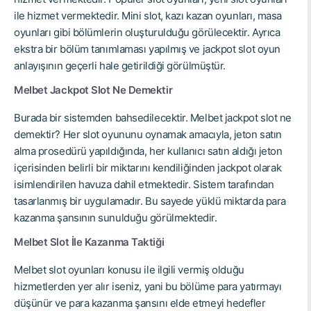
ile hizmet vermektedir. Mini slot, kazı kazan oyunları, masa
oyunları gibi bölümlerin oluşturulduğu görülecektir. Ayrıca
ekstra bir bölüm tanımlaması yapılmış ve jackpot slot oyun
anlayışının geçerli hale getirildiği görülmüştür.
Melbet Jackpot Slot Ne Demektir
Burada bir sistemden bahsedilecektir. Melbet jackpot slot ne
demektir? Her slot oyununu oynamak amacıyla, jeton satın
alma prosedürü yapıldığında, her kullanıcı satın aldığı jeton
içerisinden belirli bir miktarını kendiliğinden jackpot olarak
isimlendirilen havuza dahil etmektedir. Sistem tarafından
tasarlanmış bir uygulamadır. Bu sayede yüklü miktarda para
kazanma şansının sunulduğu görülmektedir.
Melbet Slot İle Kazanma Taktiği
Melbet slot oyunları konusu ile ilgili vermiş olduğu
hizmetlerden yer alır iseniz, yani bu bölüme para yatırmayı
düşünür ve para kazanma şansını elde etmeyi hedefler