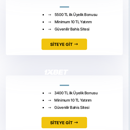
5500 TL ilk Üyelik Bonusu
Minimum 10 TL Yatırım
Güvenilir Bahis Sitesi
SİTEYE GİT
3400 TL ilk Üyelik Bonusu
Minimum 10 TL Yatırım
Güvenilir Bahis Sitesi
SİTEYE GİT