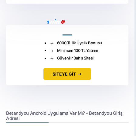
6000 TL ilk Üyelik Bonusu
Minimum 100 TL Yatırım
Güvenilir Bahis Sitesi
SİTEYE GİT
Betandyou Android Uygulama Var Mı? - Betandyou Giriş
Adresi