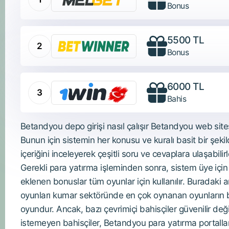
Bonus
5500 TL
2
Bonus
6000 TL
3
Bahis
Betandyou depo girişi nasıl çalışır Betandyou web sites
Bunun için sistemin her konusu ve kuralı basit bir şeki
içeriğini inceleyerek çeşitli soru ve cevaplara ulaşabili
Gerekli para yatırma işleminden sonra, sistem üye iç
eklenen bonuslar tüm oyunlar için kullanılır. Buradak
oyunları kumar sektöründe en çok oynanan oyunların b
oyundur. Ancak, bazı çevrimiçi bahisçiler güvenilir de
istemeyen bahisçiler, Betandyou para yatırma portalların