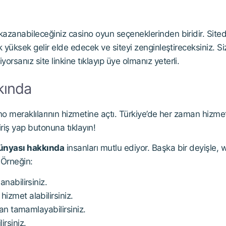
kazanabileceğiniz casino oyun seçeneklerinden biridir. Site
k yüksek gelir elde edecek ve siteyi zenginleştireceksiniz. S
sanız site linkine tıklayıp üye olmanız yeterli.
kında
no meraklılarının hizmetine açtı. Türkiye’de her zaman hizme
riş yap butonuna tıklayın!
ünyası hakkında
insanları mutlu ediyor. Başka bir deyişle,
 Örneğin:
nabilirsiniz.
izmet alabilirsiniz.
man tamamlayabilirsiniz.
rsiniz.