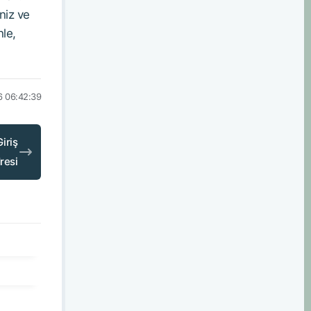
niz ve
nle,
 06:42:39
iriş
resi