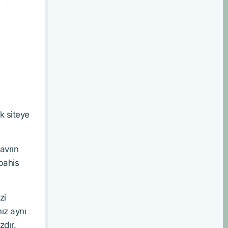
ak siteye
avrın
 bahis
zi
ız aynı
zdır.