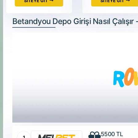
SİTEYE GİT
SİTEYE GİT
Betandyou Depo Girişi Nasıl Çalışır
5500 TL
1