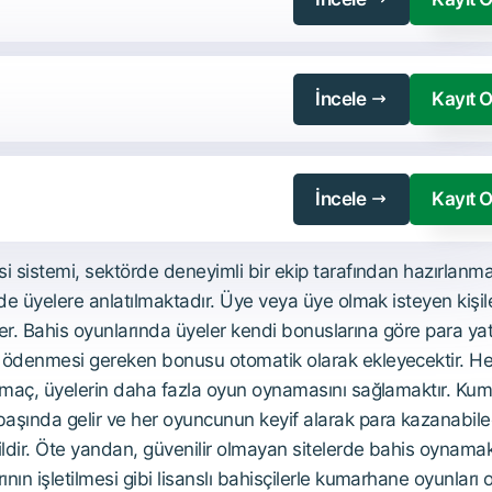
İncele
Kayıt O
İncele
Kayıt O
i sistemi, sektörde deneyimli bir ekip tarafından hazırlanma
lde üyelere anlatılmaktadır. Üye veya üye olmak isteyen kişile
rler. Bahis oyunlarında üyeler kendi bonuslarına göre para yatır
in ödenmesi gereken bonusu otomatik olarak ekleyecektir. 
i amaç, üyelerin daha fazla oyun oynamasını sağlamaktır. Ku
aşında gelir ve her oyuncunun keyif alarak para kazanabilec
ğildir. Öte yandan, güvenilir olmayan sitelerde bahis oynama
ın işletilmesi gibi lisanslı bahisçilerle kumarhane oyunları o