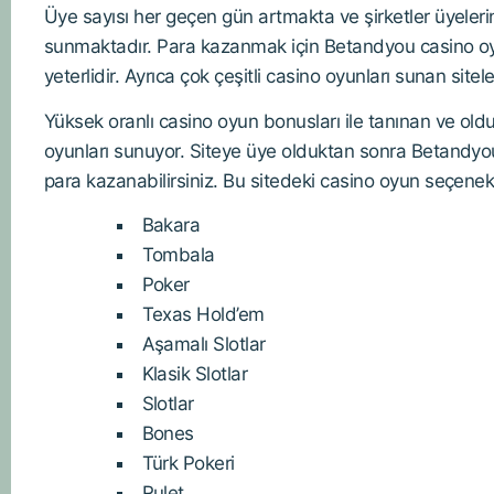
Üye sayısı her geçen gün artmakta ve şirketler üyeler
sunmaktadır. Para kazanmak için Betandyou casino oyunl
yeterlidir. Ayrıca çok çeşitli casino oyunları sunan site
Yüksek oranlı casino oyun bonusları ile tanınan ve old
oyunları sunuyor. Siteye üye olduktan sonra Betandyo
para kazanabilirsiniz. Bu sitedeki casino oyun seçenekl
Bakara
Tombala
Poker
Texas Hold’em
Aşamalı Slotlar
Klasik Slotlar
Slotlar
Bones
Türk Pokeri
Rulet