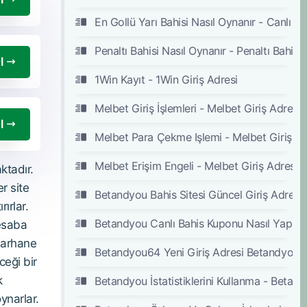
En Gollü Yarı Bahisi Nasıl Oynanır - Canlı Bah
Penaltı Bahisi Nasıl Oynanır - Penaltı Bahisler
l
1Win Kayıt - 1Win Giriş Adresi
Melbet Giriş İşlemleri - Melbet Giriş Adresi 
l
Melbet Para Çekme Işlemi - Melbet Giriş Ad
Melbet Erişim Engeli - Melbet Giriş Adresi
ktadır.
r site
Betandyou Bahis Sitesi Güncel Giriş Adresi 
ırlar.
Betandyou Canlı Bahis Kuponu Nasıl Yapılır
Hesaba
marhane
Betandyou64 Yeni Giriş Adresi Betandyou 6
eği bir
k
Betandyou İstatistiklerini Kullanma - Betand
ynarlar.