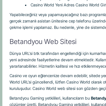
Casino World Yeni Adres Casino World Gir
Yapabileceğiniz veya yapamayacağınız bazı programla
gerçek zamanlı asistan ünitesine cep telefonu üzeri
çekme işlemi yapılamaz. Bu nedenle, yine de sistemdek
Betandyou Web Sitesi
Dünya URL’si btk tarafından engellendiği için kumarha
yeni adresinde faaliyetlerine devam etmektedir. Kullan
yararlanabilirler. Hizmetin kalitesi ve hızı etkilenmeyece
Casino ve oyun eğlencenize devam edebilir, sitede yeni 
World URL’si güncellendi, lütfen Casino World olarak 
kuruluşudur. Casino World web sitesi son gözden geçiril
Betandyou Gaming yetkilileri, kullanıcıların bu
Betandy
çözümler üretti. Betandyou Gaming yetkilileri, kullanı