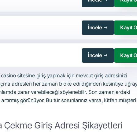
İncele
Kayıt O
İncele
Kayıt O
casino sitesine giriş yapmak için mevcut giriş adresinizi
m açma adresleri her zaman bloke edildiğinden kesintiye uğraya
 anlamda zarar verebileceği söylenebilir. Son zamanlardaki
rtırmış görünüyor. Bu tür sorunlarınız varsa, lütfen müşteri
 Çekme Giriş Adresi Şikayetleri