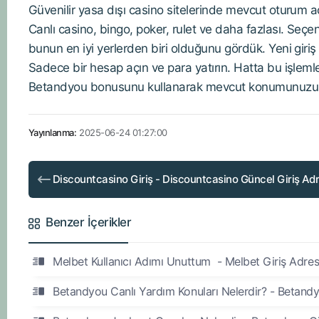
Güvenilir yasa dışı casino sitelerinde mevcut oturum
Canlı casino, bingo, poker, rulet ve daha fazlası. Seçe
bunun en iyi yerlerden biri olduğunu gördük. Yeni giriş a
Sadece bir hesap açın ve para yatırın. Hatta bu işlem
Betandyou bonusunu kullanarak mevcut konumunuzun öt
Yayınlanma:
2025-06-24 01:27:00
Discountcasino Giriş - Discountcasino Güncel Giriş Adr
Benzer İçerikler
Melbet Kullanıcı Adımı Unuttum - Melbet Giriş Adres
Betandyou Canlı Yardım Konuları Nelerdir? - Betandy