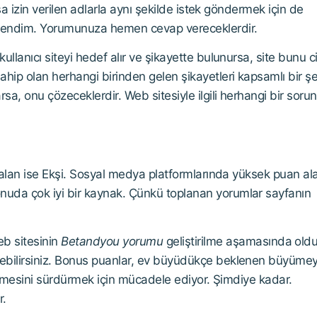
arsa izin verilen adlarla aynı şekilde istek göndermek için de
 beğendim. Yorumunuza hemen cevap vereceklerdir.
kullanıcı siteyi hedef alır ve şikayette bulunursa, site bunu 
sahip olan herhangi birinden gelen şikayetleri kapsamlı bir ş
arsa, onu çözeceklerdir. Web sitesiyle ilgili herhangi bir sor
ğer alan ise Ekşi. Sosyal medya platformlarında yüksek puan al
onuda çok iyi bir kaynak. Çünkü toplanan yorumlar sayfanın
b sitesinin
Betandyou yorumu
geliştirilme aşamasında old
edebilirsiniz. Bonus puanlar, ev büyüdükçe beklenen büyümey
 büyümesini sürdürmek için mücadele ediyor. Şimdiye kadar.
r.