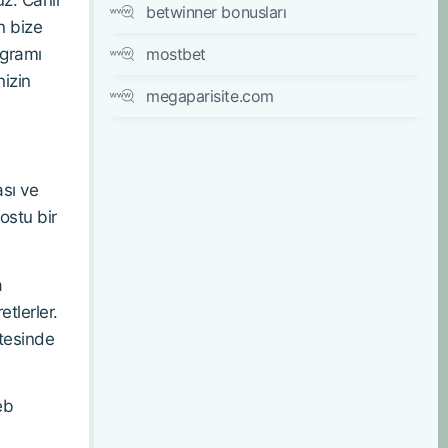
uz. Canlı
betwinner bonusları
n bize
ogramı
mostbet
nizin
megaparisite.com
ası ve
dostu bir
a
etlerler.
itesinde
eb