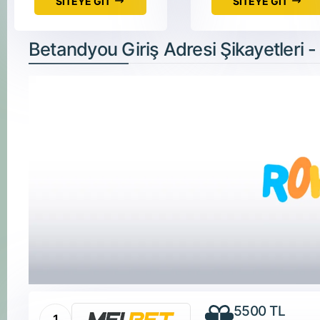
SİTEYE GİT
SİTEYE GİT
Betandyou Giriş Adresi Şikayetleri 
5500 TL
1