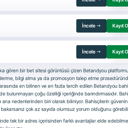
İncele
Kayıt O
İncele
Kayıt O
aka gören bir bet sitesi görüntüsü çizen Betandyou platform
 giderme, bilgi alma ya da promosyon talep etme prosedürün
i arasında en bilinen ve en fazla tercih edilen Betandyou bah
inde bulunmayan çoğu özelliği içeriğinde barındırmasıdır. Bahi
ana nedenlerinden biri olarak biliniyor. Bahisçilerin güvenin
bakarsanız çok az sayıda olumsuz yorum olduğunu görebilir
sinde tek bir adres içerisinden farklı avantajlar elde edebilme