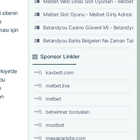
Melbet Web Sitesi Slot Oyunları - Melbet Gi
 sitenin
Melbet Slot Oyunu - Melbet Giriş Adresi
e
Betandyou Casino Güvenli Mi - Betandyou G
ması için
Betandyou Bahis Belgeleri Ne Zaman Talep 
Sponsor Linkler
rkiye’de
kavbett.com
you
melbet.live
e
en
melbet
betwinner bonusları
mostbet
megaparisite.com