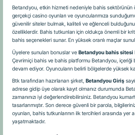
Betandyou, etkin hizmeti nedeniyle bahis sektörünün ön
gerçekçi casino oyunları ve oyuncularımıza sunduğumuz 
güvenilir siteler bulmak, kaliteli ve eğlenceli bulduğu
özelliklerdir. Bahis tutkunları için oldukça önemli bir 
bahis seçenekleri sunar. En yüksek oranlı maçlar sunu
Üyelere sunulan bonuslar ve
Betandyou bahis sitesi
Çevrimiçi bahis ve bahis platformu Betandyou, içeriği b
devam ediyor. Oyuncuların belirli bölgelerde yüksek kal
Btk tarafından hazırlanan şirket,
Betandyou Giriş
sayı
adrese gidip üye olarak kayıt olmanız durumunda Betan
zamanınızı iyi değerlendirebilirsiniz. Betandyou kuma
tasarlanmıştır. Son derece güvenli bir parola, bilgileri
oyunları, bahis tutkunlarının ilk tercihleri ​​arasında yer
yaşatmaktadır.