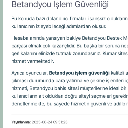
Betandyou İşlem Güvenliği
Bu konuda bazı dolandırıcı firmalar lisanssız oldukları
kullanıcının izleyebileceği adımlardan oluşur.
Hesaba anında yansıyan bakiye Betandyou Destek Merke
parçası olmak çok kazançlıdır. Bu başka bir soruna ne
geri kalanını elinizde tutmak zorundasınız. Kumar sit
hizmet vermektedir.
Ayrıca oyuncular,
Betandyou işlem güvenliği
kaliteli
çıkması durumunda para yatırma ve çekme işlemleri için 
hizmeti, Betandyou bahis sitesi müşterilerine ideal bir 
kullanıcıların ait oldukları doğru siteyi seçmeleri gerek
denetlenmekte, bu sayede hizmetin güvenli ve adil b
Yayınlanma:
2025-06-24 09:51:23