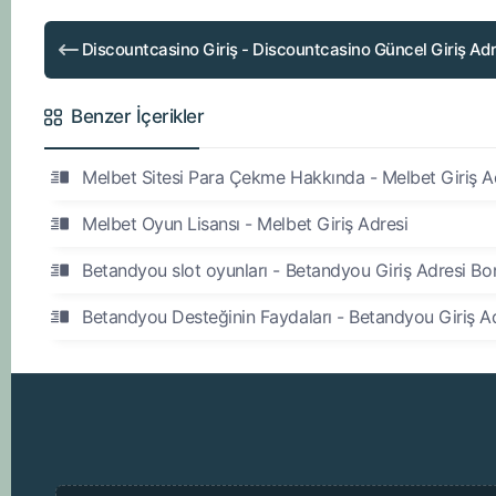
Discountcasino Giriş - Discountcasino Güncel Giriş Adr
Benzer İçerikler
Melbet Sitesi Para Çekme Hakkında - Melbet Giriş A
Melbet Oyun Lisansı - Melbet Giriş Adresi
Betandyou slot oyunları - Betandyou Giriş Adresi Bo
Betandyou Desteğinin Faydaları - Betandyou Giriş A