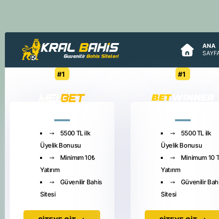
ANA
SAYF
5500 TL ilk
5500 TL ilk
Üyelik Bonusu
Üyelik Bonusu
Minimım 10₺
Minimum 10 
Yatırım
Yatırım
Güvenilir Bahis
Güvenilir Bah
Sitesi
Sitesi