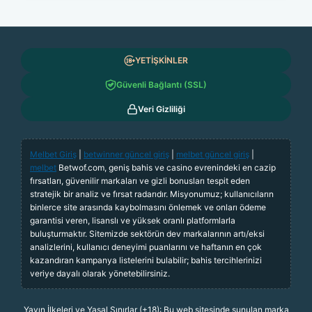
YETİŞKİNLER
Güvenli Bağlantı (SSL)
Veri Gizliliği
Melbet Giriş
|
betwinner güncel giriş
|
melbet güncel giriş
|
melbet
Betwof.com, geniş bahis ve casino evrenindeki en cazip
fırsatları, güvenilir markaları ve gizli bonusları tespit eden
stratejik bir analiz ve fırsat radarıdır. Misyonumuz; kullanıcıların
binlerce site arasında kaybolmasını önlemek ve onları ödeme
garantisi veren, lisanslı ve yüksek oranlı platformlarla
buluşturmaktır. Sitemizde sektörün dev markalarının artı/eksi
analizlerini, kullanıcı deneyimi puanlarını ve haftanın en çok
kazandıran kampanya listelerini bulabilir; bahis tercihlerinizi
veriye dayalı olarak yönetebilirsiniz.
Yayın İlkeleri ve Yasal Sınırlar (+18): Bu web sitesinde sunulan marka