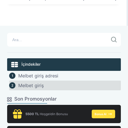
İçindekiler
Melbet giriş adresi
Melbet giriş
Son Promosyonlar
5500 TL
Hoşgeldin Bonusu
Bonus Al