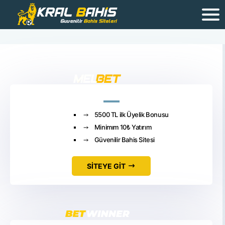
5500 TL ilk Üyelik Bonusu
Minimım 10₺ Yatırım
Güvenilir Bahis Sitesi
SİTEYE GİT