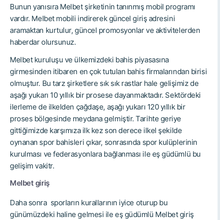
Bunun yanısıra Melbet şirketinin tanınmış mobil programı
vardır. Melbet mobili indirerek güncel giriş adresini
aramaktan kurtulur, güncel promosyonlar ve aktivitelerden
haberdar olursunuz.
Melbet kuruluşu ve ülkemizdeki bahis piyasasına
girmesinden itibaren en çok tutulan bahis firmalarından birisi
olmuştur. Bu tarz şirketlere sık sık rastlar hale gelişimiz de
aşağı yukarı 10 yıllık bir prosese dayanmaktadır. Sektördeki
ilerleme de ilkelden çağdaşe, aşağı yukarı 120 yıllık bir
proses bölgesinde meydana gelmiştir. Tarihte geriye
gittiğimizde karşımıza ilk kez son derece ilkel şekilde
oynanan spor bahisleri çıkar, sonrasında spor kulüplerinin
kurulması ve federasyonlara bağlanması ile eş güdümlü bu
gelişim vakitr.
Melbet giriş
Daha sonra sporların kurallarının iyice oturup bu
günümüzdeki haline gelmesi ile eş güdümlü Melbet giriş