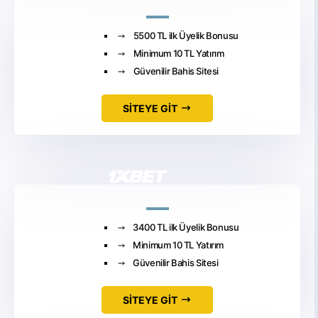
5500 TL ilk Üyelik Bonusu
Minimum 10 TL Yatırım
Güvenilir Bahis Sitesi
SİTEYE GİT
3400 TL ilk Üyelik Bonusu
Minimum 10 TL Yatırım
Güvenilir Bahis Sitesi
SİTEYE GİT