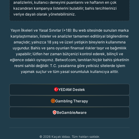
analizlerini, kullanıcı deneyimi puanlarını ve haftanın en çok
kazandıran kampanya listelerini bulabilir; bahis tercihlerinizi
veriye dayalı olarak yönetebilirsiniz.
Yayın İlkeleri ve Yasal Sınırlar (+18): Bu web sitesinde sunulan marka
karşılaştırmaları, listeler ve analizler tamamen editöryal bilgilendirme
amaçlıdır; yalnızca 18 yaş ve üzeri yetişkin bireylerin kullanımına
uygundur. Bahis ve şans oyunları finansal riskler taşır ve bağımlılık
yapabilir; lütfen her zaman bütçenizi kontrol ederek, bilinçli ve
eğlence odaklı oynayınız. Betwof.com, tanıtılan hiçbir bahis şirketinin
resmi sahibi değildir. T.C. yasalarına göre yetkisiz sitelerde işlem
yapmak suçtur ve tüm yasal sorumluluk kullanıcıya aittir.
YEDAM Destek
Gambling Therapy
BeGambleAware
© 2026 Kaçak iddaa. Tüm hakları saklıdır.