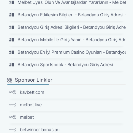
Melbet Üyesi Olun Ve Avantajlardan Yararlanın - Melbet Gir
Betandyou Etkileşim Bilgileri - Betandyou Giriş Adresi - B
Betandyou Giriş Adresi Bilgileri - Betandyou Giriş Adresi 
Betandyou Mobile İle Giriş Yapın - Betandyou Giriş Adresi
Betandyou En İyi Premium Casino Oyunları - Betandyou Gi
Betandyou Sportsbook - Betandyou Giriş Adresi
Sponsor Linkler
kavbett.com
melbet.live
melbet
betwinner bonusları