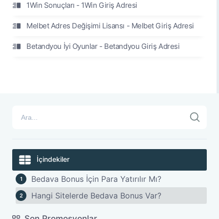
1Win Sonuçları - 1Win Giriş Adresi
Melbet Adres Değişimi Lisansı - Melbet Giriş Adresi
Betandyou İyi Oyunlar - Betandyou Giriş Adresi
İçindekiler
Bedava Bonus İçin Para Yatırılır Mı?
Hangi Sitelerde Bedava Bonus Var?
Son Promosyonlar