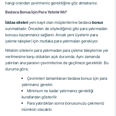
hangi orandan çevirmeniz gerektiğine göz atmalısınız.
Bedava Bonus İçin Para Yatırılır Mı?
İddaa siteleri
yeni kayıt olan müşterilerine bedava
bonus
sunmaktadır. Önceden de söylediğimiz gibi para yatırmadan
bonusu kazanmanız sağlanır. Ancak yeni üyelerin para
çekme talepleri için mutlaka para yatırmaları gerekiyor.
Nitekim sitelerin para yatırmadan para çekme taleplerine yer
verilmesine karşı oldukları açık durumda. Aynı zamanda
yatırılan ana paranın çevrimlerine de geçilmesi gereklidir. Bu
duruma göre;
Çevrimleri tamamlanan bedava bonus için para
yatırmanız gerekir.
Minimum ne kadar yatırmanız gerektiği
kurallardan gösterilir.
Para yatırdıktan sonra bonusunuzu çekmeniz
mümkün olacaktır.