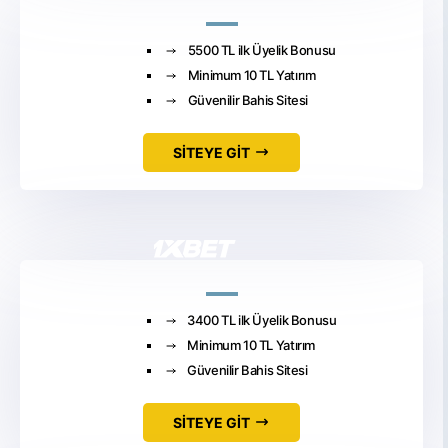
5500 TL ilk Üyelik Bonusu
Minimum 10 TL Yatırım
Güvenilir Bahis Sitesi
SİTEYE GİT
3400 TL ilk Üyelik Bonusu
Minimum 10 TL Yatırım
Güvenilir Bahis Sitesi
SİTEYE GİT