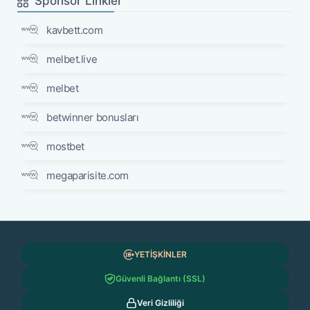
Sponsor Linkler
kavbett.com
melbet.live
melbet
betwinner bonusları
mostbet
megaparisite.com
YETİŞKİNLER
Güvenli Bağlantı (SSL)
Veri Gizliliği