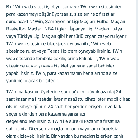
Bir 1Win web sitesi işletiyorsanız ve 1Win web sitesinden
para kazanmayı düşünüyorsanız, size sınırsız fırsatlar
sunulacaktır. 1Win, Şampiyonlar Ligi Maçları, Futbol Maçları,
Basketbol Maçları, NBA Ligleri, İspanya Ligi Maçları, İtalya
veya Türkiye Ligi Maçları gibi her türlü organizasyonu içerir.
1Win web sitesinde blackjack oynayabilir, 1Win web
sitesinde rulet veya Texas Hold’em oynayabilirsiniz. 1Win
web sitesinde tombala çekilişlerine katılabilir, 1Win web
sitesinde at yarışı veya bisiklet yarışına sanal bahisler
yapabilirsiniz. 1Win, para kazanmanın her alanında size
yardımcı olacak bir sitedir.
1Win markasının üyelerine sunduğu en büyük avantaj 24
saat kazanma fırsatıdır. İster masaüstü cihaz ister mobil cihaz
olsun, siteye günün 24 saati her yerden erişebilir ve farklı
seçeneklerden para kazanma şansınızı
değerlendirebilirsiniz. 1Win ile sürekli kazanma fırsatına
sahipsiniz. Dilerseniz maçların canlı yayınlarını ücretsiz
olarak izleyebilirsiniz. Bir yandan bu maçları izlerken canlı