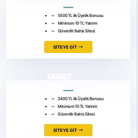
5500 TL ilk Üyelik Bonusu
Minimum 10 TL Yatırım
Güvenilir Bahis Sitesi
SİTEYE GİT
3400 TL ilk Üyelik Bonusu
Minimum 10 TL Yatırım
Güvenilir Bahis Sitesi
SİTEYE GİT