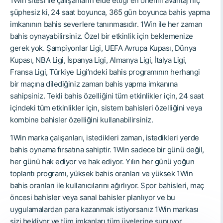
1Win sitesi ile çalışanların elde ettiği en önemli avantaj hiç
şüphesiz ki, 24 saat boyunca, 365 gün boyunca bahis yapma
imkanının bahis severlere tanınmasıdır. 1Win ile her zaman
bahis oynayabilirsiniz. Özel bir etkinlik için beklemenize
gerek yok. Şampiyonlar Ligi, UEFA Avrupa Kupası, Dünya
Kupası, NBA Ligi, İspanya Ligi, Almanya Ligi, İtalya Ligi,
Fransa Ligi, Türkiye Ligi’ndeki bahis programının herhangi
bir maçına dilediğiniz zaman bahis yapma imkanına
sahipsiniz. Tekli bahis özelliğini tüm etkinlikler için, 24 saat
içindeki tüm etkinlikler için, sistem bahisleri özelliğini veya
kombine bahisler özelliğini kullanabilirsiniz.
1Win marka çalışanları, istedikleri zaman, istedikleri yerde
bahis oynama fırsatına sahiptir. 1Win sadece bir günü değil,
her günü hak ediyor ve hak ediyor. Yılın her günü yoğun
toplantı programı, yüksek bahis oranları ve yüksek 1Win
bahis oranları ile kullanıcılarını ağırlıyor. Spor bahisleri, maç
öncesi bahisler veya sanal bahisler planlıyor ve bu
uygulamalardan para kazanmak istiyorsanız 1Win markası
sizi bekliyor ve tüm imkanları tüm üyelerine sunuyor.