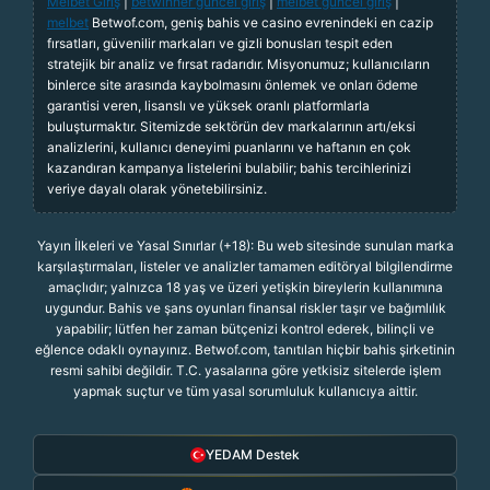
Melbet Giriş
|
betwinner güncel giriş
|
melbet güncel giriş
|
melbet
Betwof.com, geniş bahis ve casino evrenindeki en cazip
fırsatları, güvenilir markaları ve gizli bonusları tespit eden
stratejik bir analiz ve fırsat radarıdır. Misyonumuz; kullanıcıların
binlerce site arasında kaybolmasını önlemek ve onları ödeme
garantisi veren, lisanslı ve yüksek oranlı platformlarla
buluşturmaktır. Sitemizde sektörün dev markalarının artı/eksi
analizlerini, kullanıcı deneyimi puanlarını ve haftanın en çok
kazandıran kampanya listelerini bulabilir; bahis tercihlerinizi
veriye dayalı olarak yönetebilirsiniz.
Yayın İlkeleri ve Yasal Sınırlar (+18): Bu web sitesinde sunulan marka
karşılaştırmaları, listeler ve analizler tamamen editöryal bilgilendirme
amaçlıdır; yalnızca 18 yaş ve üzeri yetişkin bireylerin kullanımına
uygundur. Bahis ve şans oyunları finansal riskler taşır ve bağımlılık
yapabilir; lütfen her zaman bütçenizi kontrol ederek, bilinçli ve
eğlence odaklı oynayınız. Betwof.com, tanıtılan hiçbir bahis şirketinin
resmi sahibi değildir. T.C. yasalarına göre yetkisiz sitelerde işlem
yapmak suçtur ve tüm yasal sorumluluk kullanıcıya aittir.
YEDAM Destek