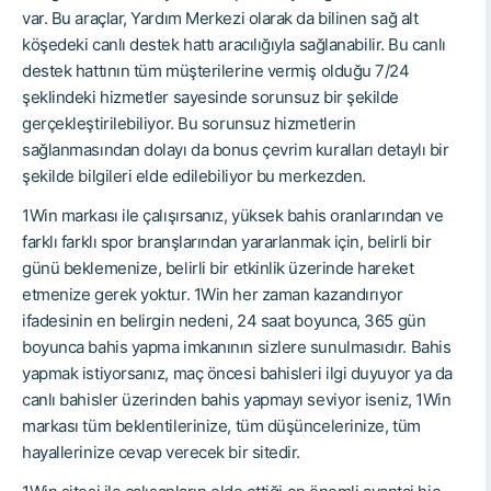
var. Bu araçlar, Yardım Merkezi olarak da bilinen sağ alt
köşedeki canlı destek hattı aracılığıyla sağlanabilir. Bu canlı
destek hattının tüm müşterilerine vermiş olduğu 7/24
şeklindeki hizmetler sayesinde sorunsuz bir şekilde
gerçekleştirilebiliyor. Bu sorunsuz hizmetlerin
sağlanmasından dolayı da bonus çevrim kuralları detaylı bir
şekilde bilgileri elde edilebiliyor bu merkezden.
1Win markası ile çalışırsanız, yüksek bahis oranlarından ve
farklı farklı spor branşlarından yararlanmak için, belirli bir
günü beklemenize, belirli bir etkinlik üzerinde hareket
etmenize gerek yoktur. 1Win her zaman kazandırıyor
ifadesinin en belirgin nedeni, 24 saat boyunca, 365 gün
boyunca bahis yapma imkanının sizlere sunulmasıdır. Bahis
yapmak istiyorsanız, maç öncesi bahisleri ilgi duyuyor ya da
canlı bahisler üzerinden bahis yapmayı seviyor iseniz, 1Win
markası tüm beklentilerinize, tüm düşüncelerinize, tüm
hayallerinize cevap verecek bir sitedir.