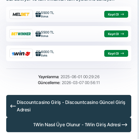
5500 TL
Kayıt Ol
Bonus
5500 TL
Kayıt Ol
Bonus
6000 TL
Kayıt Ol
Bahis
Yayınlanma:
2025-06-01 00:29:26
Güncelleme:
2026-03-07 00:56:11
Discountcasino Giriş - Discountcasino Güncel Giriş
Adresi
1Win Nasıl Üye Olunur - 1Win Giriş Adresi